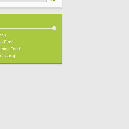
den
gs-Feed
ntar-Feed
ress.org