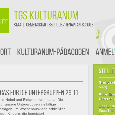
TGS Kulturanum
staatl. Gemeinschaftsschule / Jenaplan-Schule
ort
Kulturanum-Pädagogen
Anmel
Stell
Grundschu
hier!
)
cas für die Untergruppen 29.11.
Koordina
Unterrich
is-Nebel und Elefantenzahnpasta: Die
r unsere Untergruppen vielfältige
Das Einst
ragen. Im Wochenausklang schließlich
Staatlich
igen Kindern, die begeistert