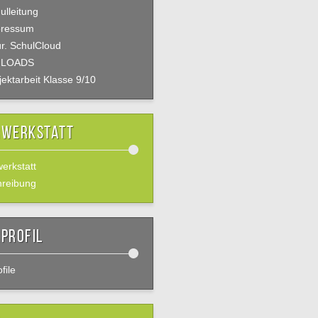
ulleitung
pressum
r. SchulCloud
LOADS
jektarbeit Klasse 9/10
rwerkstatt
werkstatt
hreibung
profil
file