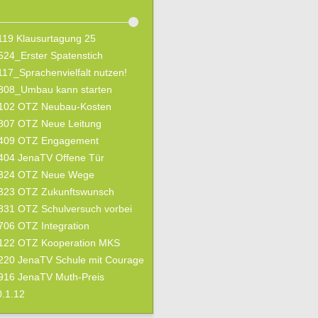
e
19 Klausurtagung 25
24_Erster Spatenstich
17_Sprachenvielfalt nutzen!
808_Umbau kann starten
102 OTZ Neubau-Kosten
807 OTZ Neue Leitung
409 OTZ Engagement
404 JenaTV Offene Tür
324 OTZ Neue Wege
323 OTZ Zukunftswunsch
31 OTZ Schulversuch vorbei
06 OTZ Integration
122 OTZ Kooperation MKS
220 JenaTV Schule mit Courage
916 JenaTV Muth-Preis
.1.12