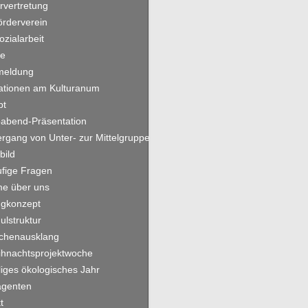
rvertretung
örderverein
ozialarbeit
ne
meldung
ationen am Kulturanum
pt
oabend-Präsentation
rgang von Unter- zur Mittelgruppe
bild
fige Fragen
me über uns
gkonzept
ulstruktur
chenausklang
hnachtsprojektwoche
lliges ökologisches Jahr
agenten
t