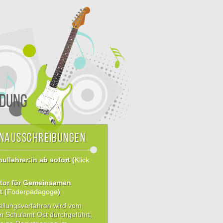
dung
enausschreibungen
llehrer:in ab sofort (
Klick
tor für Gemeinsamen
t (
Föderpädagoge
)
ellungsverfahren wird vom
en Schulamt Ost durchgeführt,