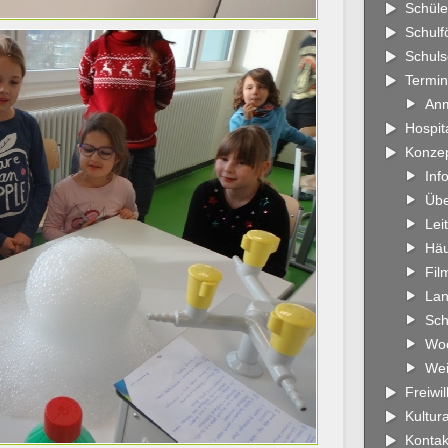
Schüle
Schulf
Schuls
Termi
An
Hospit
Konze
Inf
Übe
Leit
Häu
Fil
Lan
Sch
Wo
Wei
Freiwi
Kultur
Kontak