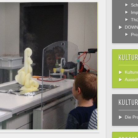
Sch
Im
Thü
DOWN
Pro
Kultu
Kultur
Aussc
Kultur
Die Pro