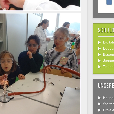
Schul
Digita
Edupa
Essens
Jenaer
Thürin
Unsere
Hauso
Start
Projek