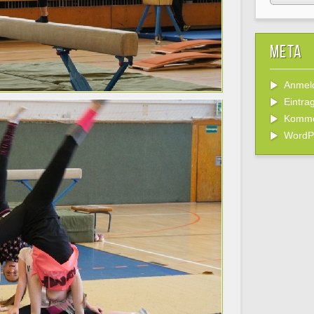
Meta
Anmel
Eintra
Komme
WordP