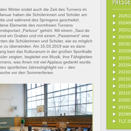
Press
den Winter endet auch die Zeit des Turnens im
 Januar haben die Schülerinnen und Schüler am
202511
tte und während des Springens geschwitzt.
202405
edene Elemente des normfreien Turnens
202311
ndsportart „Parkour“ gehört. Mit einem „Saut de
gend ein Graben und mit einem „Passement“ eine
20230
ten die Schülerinnen und Schüler, wie es möglich
20230
sse zu überwinden. Am 15.03.2019 war es dann
20220
ng kam das Kulturanum in der großen Sporthalle
er zeigten, begleitet von Musik, ihre Fähigkeiten
20220
nens, was ihnen mit viel Applaus gedankt wurde.
20220
tes sportliches Jahreshighlight vor – den
20220
lwoche vor den Sommerferien.
20220
202108
202107
20200
20191
20190
TLZ 20