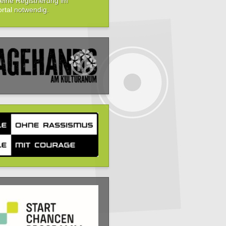
t eine Registrierung im
rtal
notwendig.