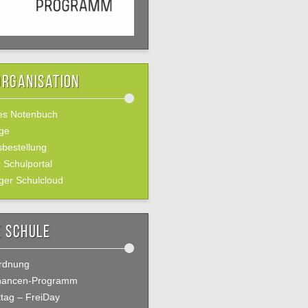
organisation
les Notenbuch
ge
bestellung
 Schulportal
ger Schulcloud
 Schule
rdnung
chancen-Programm
ttag – FreiDay