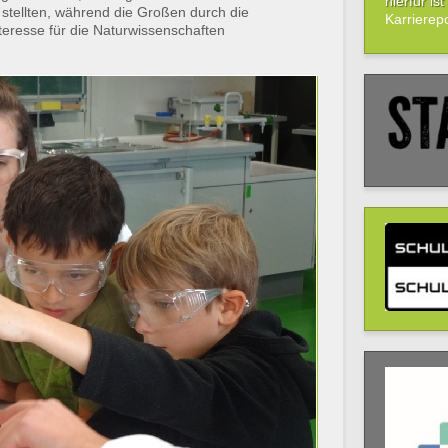
hierfür is
stellten, während die Großen durch die
Karrierepo
teresse für die Naturwissenschaften