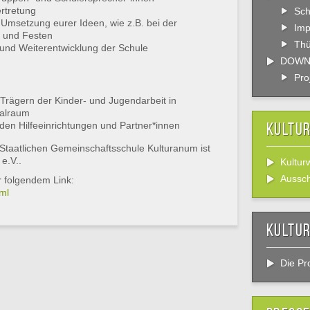
rtretung
Sch
 Umsetzung eurer Ideen, wie z.B. bei der
Im
n und Festen
Thü
 und Weiterentwicklung der Schule
DOWN
Pro
rägern der Kinder- und Jugendarbeit in
ialraum
en Hilfeeinrichtungen und Partner*innen
Kultu
 Staatlichen Gemeinschaftsschule Kulturanum ist
e.V..
Kultur
Aussc
r folgendem Link:
ml
Kultur
Die Pro