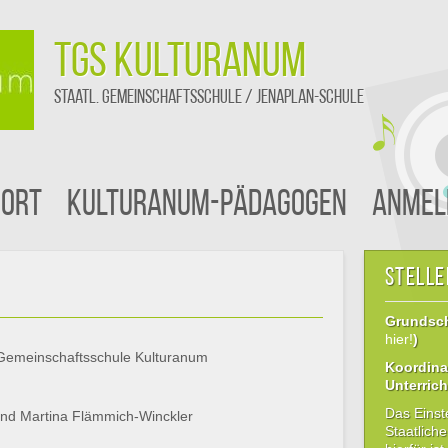
TGS Kulturanum
staatl. Gemeinschaftsschule / Jenaplan-Schule
ort
Kulturanum-Pädagogen
Anmel
Stell
Grundschu
hier!
)
n Gemeinschaftsschule Kulturanum
Koordina
Unterrich
Das Einst
und Martina Flämmich-Winckler
Staatlich