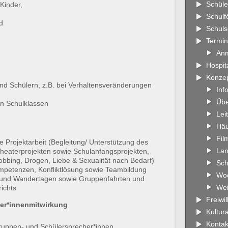
Schüle
Kinder,
Schulf
d
Schuls
Termi
An
Hospit
Konze
und Schülern, z.B. bei Verhaltensveränderungen
Inf
Übe
n Schulklassen
Leit
Häu
Fil
e Projektarbeit (Begleitung/ Unterstützung des
Lan
Theaterprojekten sowie Schulanfangsprojekten,
bbing, Drogen, Liebe & Sexualität nach Bedarf)
Sch
ompetenzen, Konfliktlösung sowie Teambildung
Wo
 und Wandertagen sowie Gruppenfahrten und
Wei
ichts
Freiwi
er*innenmitwirkung
Kultur
Kontak
Gruppen- und Schülersprecher*innen