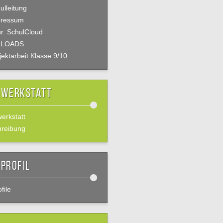
ulleitung
pressum
r. SchulCloud
LOADS
jektarbeit Klasse 9/10
rwerkstatt
werkstatt
hreibung
profil
file