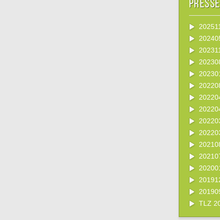
Press
202511
202405
202311
20230
20230
20220
20220
20220
20220
20220
202108
202107
20200
20191
20190
TLZ 20