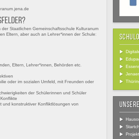
uranum.jena.de
sfelder?
n der Staatlichen Gemeinschaftsschule Kulturanum
eren Eltern, aber auch an Lehrer*innen der Schule:
Schul
Digita
Edupa
unden, Eltern, Lehrer*innen, Behörden etc.
Essens
Jenaer
ektiven
Thürin
ilie oder im sozialen Umfeld, mit Freunden oder
 Schwierigkeiten der Schülerinnen und Schüler
Konflikte
Unsere
it und konstruktiver Konfliktlösungen von
Hauso
Start
Projek