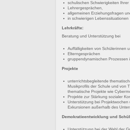
schulischen Schwierigkeiten Ihrer 
Lehrergesprächen,
allgemeinen Erziehungsfragen un
in schwierigen Lebenssituationen
Lehrkräfte:
Beratung und Unterstützung bei
Auffälligkeiten von Schülerinnen 
Elterngesprächen
gruppendynamischen Prozessen i
Projekte
unterrichtsbegleitende thematisch
Musikprofils der Schule und von 
thematische Projekte wie Cybermo
Projekte zur Stärkung sozialer K
Unterstützung bei Projektwochen
Exkursionen außerhalb des Unterr
Demokratieentwicklung und Schül
Unterstützung bei der Wahl der 