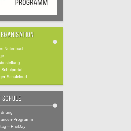
organisation
les Notenbuch
ge
bestellung
 Schulportal
ger Schulcloud
 Schule
rdnung
chancen-Programm
ttag – FreiDay