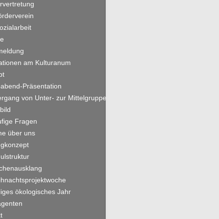
rvertretung
örderverein
ozialarbeit
ne
meldung
ationen am Kulturanum
pt
oabend-Präsentation
rgang von Unter- zur Mittelgruppe
bild
fige Fragen
me über uns
gkonzept
ulstruktur
chenausklang
hnachtsprojektwoche
lliges ökologisches Jahr
agenten
t