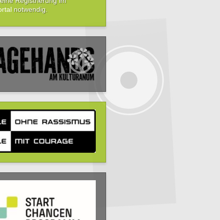
t eine Registrierung im
rtal
notwendig.