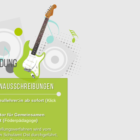
dung
enausschreibungen
llehrer:in ab sofort (
Klick
tor für Gemeinsamen
t (
Föderpädagoge
)
ellungsverfahren wird vom
en Schulamt Ost durchgeführt,