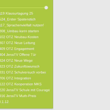
e
19 Klausurtagung 25
24_Erster Spatenstich
17_Sprachenvielfalt nutzen!
808_Umbau kann starten
102 OTZ Neubau-Kosten
807 OTZ Neue Leitung
409 OTZ Engagement
404 JenaTV Offene Tür
324 OTZ Neue Wege
323 OTZ Zukunftswunsch
31 OTZ Schulversuch vorbei
06 OTZ Integration
122 OTZ Kooperation MKS
220 JenaTV Schule mit Courage
916 JenaTV Muth-Preis
.1.12